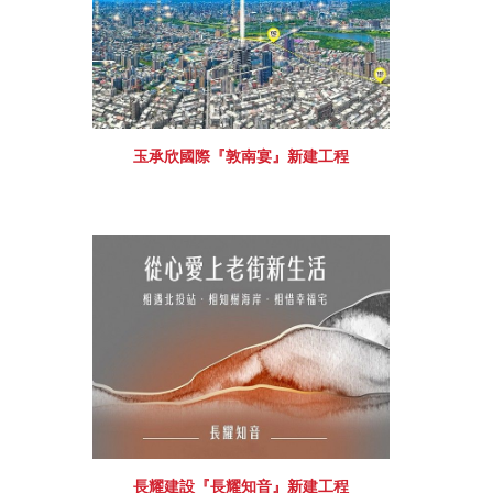
玉承欣國際『敦南宴』新建工程
長耀建設『長耀知音』新建工程